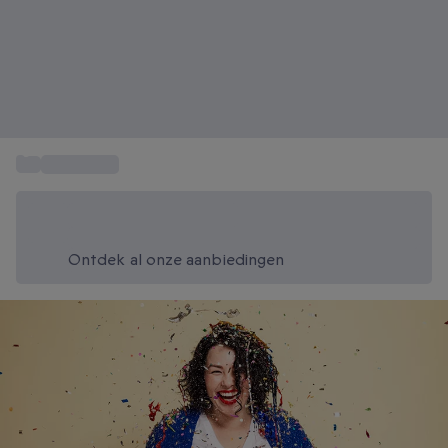
...
Cadeautips
Bespaar vandaag 20%
Gebruik code SUMMER bij het afrekenen
Ontdek al onze aanbiedingen