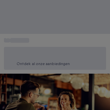
...
Cadeautips
Bespaar vandaag 20%
Gebruik code SUMMER bij het afrekenen
Ontdek al onze aanbiedingen