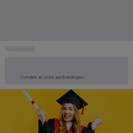
...
Cadeautips
Bespaar vandaag 20%
Gebruik code SUMMER bij het afrekenen
Ontdek al onze aanbiedingen