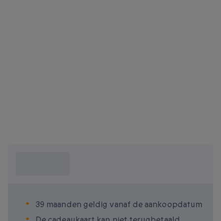
Wat moet ik
weten?
39 maanden geldig vanaf de aankoopdatum
De cadeaukaart kan niet terugbetaald,