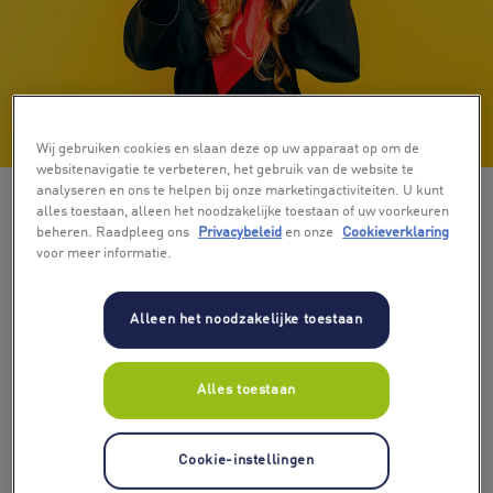
+ 4
Wij gebruiken cookies en slaan deze op uw apparaat op om de
websitenavigatie te verbeteren, het gebruik van de website te
analyseren en ons te helpen bij onze marketingactiviteiten. U kunt
alles toestaan, alleen het noodzakelijke toestaan of uw voorkeuren
beheren. Raadpleeg ons
Privacybeleid
en onze
Cookieverklaring
voor meer informatie.
Alleen het noodzakelijke toestaan
Kies bedrag
€ 10
€ 15
€ 20
€ 30
€ 40
€ 50
Alles toestaan
Cookie-instellingen