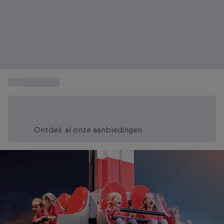
...
Cadeautips
Bespaar vandaag 20%
Gebruik code SUMMER bij het afrekenen
Ontdek al onze aanbiedingen