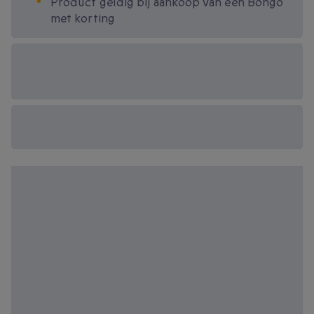
Product geldig bij aankoop van een Bongo
met korting
Beschikbare
cadeau-opties