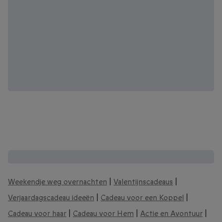
Andere interessante cadeaubonnen:
Weekendje weg overnachten
|
Valentijnscadeaus
|
Verjaardagscadeau ideeën
|
Cadeau voor een Koppel
|
Cadeau voor haar
|
Cadeau voor Hem
|
Actie en Avontuur
|