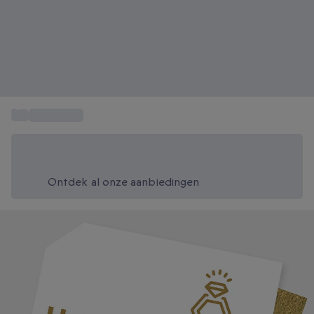
...
Cadeautips
Bespaar vandaag 20%
Gebruik code SUMMER bij het afrekenen
Ontdek al onze aanbiedingen