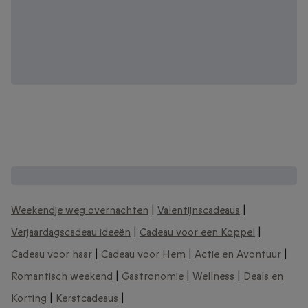
Andere interessante cadeaubonnen:
Weekendje weg overnachten
|
Valentijnscadeaus
|
Verjaardagscadeau ideeën
|
Cadeau voor een Koppel
|
Cadeau voor haar
|
Cadeau voor Hem
|
Actie en Avontuur
|
Romantisch weekend
|
Gastronomie
|
Wellness
|
Deals en
Korting
|
Kerstcadeaus
|