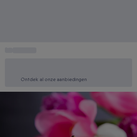
...
Cadeautips
Bespaar vandaag 20%
Gebruik code SUMMER bij het afrekenen
Ontdek al onze aanbiedingen