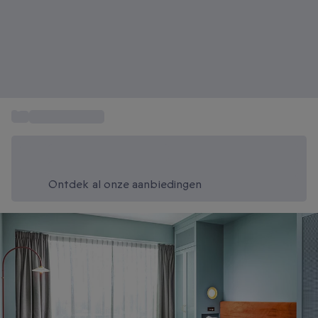
...
Weekendje weg
Bespaar vandaag 20%
Gebruik code SUMMER bij het afrekenen
Ontdek al onze aanbiedingen