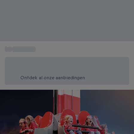
...
Cadeautips
Bespaar vandaag 20%
Gebruik code SUMMER bij het afrekenen
Ontdek al onze aanbiedingen