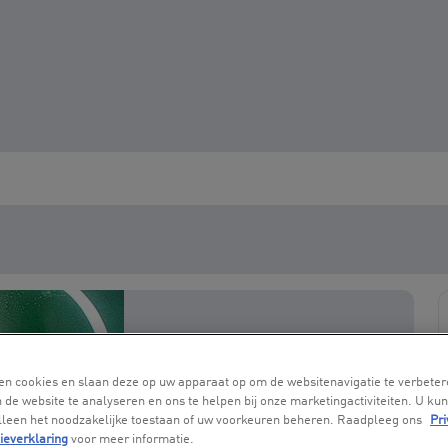
en cookies en slaan deze op uw apparaat op om de websitenavigatie te verbeter
 de website te analyseren en ons te helpen bij onze marketingactiviteiten. U kun
alleen het noodzakelijke toestaan of uw voorkeuren beheren. Raadpleeg ons
Pri
ieverklaring
voor meer informatie.