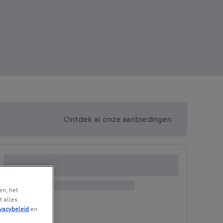
Ontdek al onze aanbiedingen
en, het
t alles
vacybeleid
en