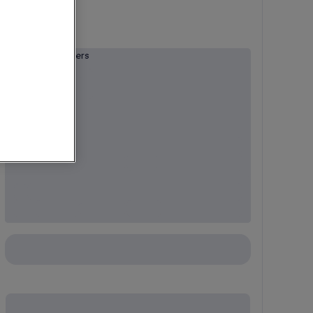
Aantal deelnemers
2
Soort ticket
standaardticket
€ 49,90
-9%
AP : € 55,00
incl. parkeerticket
€ 59,90
-14%
AP : € 70,00