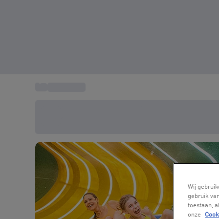
...
Cadeautips
Bespaar vandaag 20%
Gebruik code SUMMER bij het afrekenen
Wij gebruik
gebruik van
toestaan, 
onze
Cook