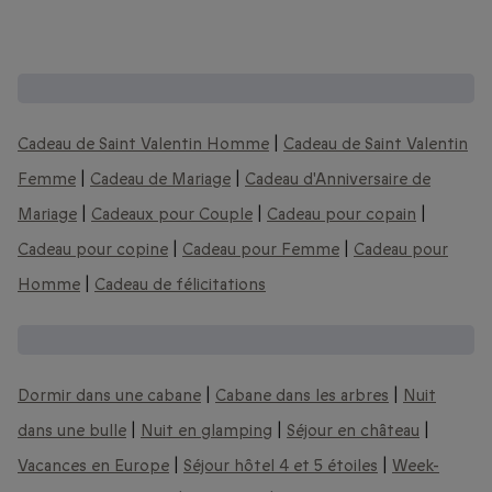
D'autres coffrets cadeaux :
Cadeau de Saint Valentin Homme
|
Cadeau de Saint Valentin
Femme
|
Cadeau de Mariage
|
Cadeau d'Anniversaire de
Mariage
|
Cadeaux pour Couple
|
Cadeau pour copain
|
Cadeau pour copine
|
Cadeau pour Femme
|
Cadeau pour
Homme
|
Cadeau de félicitations
Nos idées de week-ends romantiques :
Dormir dans une cabane
|
Cabane dans les arbres
|
Nuit
dans une bulle
|
Nuit en glamping
|
Séjour en château
|
Vacances en Europe
|
Séjour hôtel 4 et 5 étoiles
|
Week-