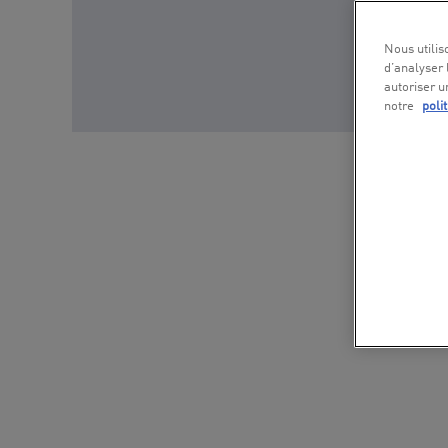
Nous utilis
d’analyser 
autoriser u
notre
poli