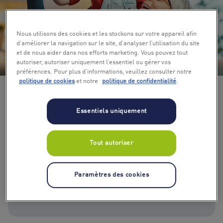
Nous utilisons des cookies et les stockons sur votre appareil afin
d’améliorer la navigation sur le site, d’analyser l’utilisation du site
et de nous aider dans nos efforts marketing. Vous pouvez tout
+ 4
autoriser, autoriser uniquement l’essentiel ou gérer vos
préférences. Pour plus d’informations, veuillez consulter notre
politique de cookies
et notre
politique de confidentialité
.
Essentiels uniquement
Tout autoriser
Sélectionnez un montant
Paramètres des cookies
10 €
15 €
20 €
30 €
40 €
50 €