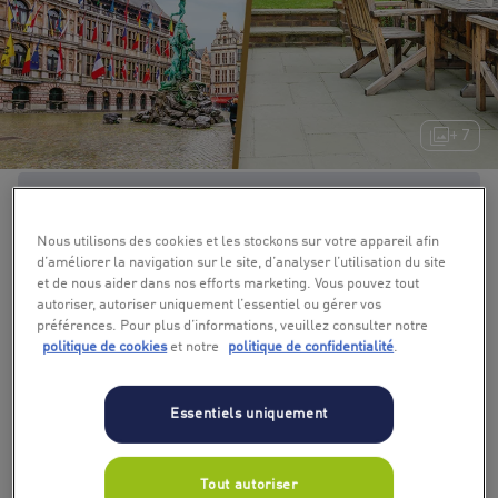
+ 7
Nous utilisons des cookies et les stockons sur votre appareil afin
d’améliorer la navigation sur le site, d’analyser l’utilisation du site
et de nous aider dans nos efforts marketing. Vous pouvez tout
autoriser, autoriser uniquement l’essentiel ou gérer vos
préférences. Pour plus d’informations, veuillez consulter notre
politique de cookies
et notre
politique de confidentialité
.
Essentiels uniquement
Tout autoriser