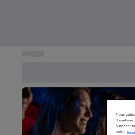
...
Cinéma
Économisez -20% aujourd'hui
Utilisez le code SUMMER lors du paiement
Nous utilis
d’analyser 
autoriser u
notre
poli