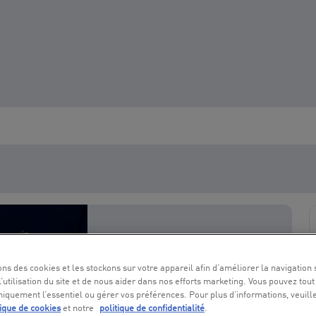
ons des cookies et les stockons sur votre appareil afin d’améliorer la navigation s
l’utilisation du site et de nous aider dans nos efforts marketing. Vous pouvez tout
niquement l’essentiel ou gérer vos préférences. Pour plus d’informations, veuill
tique de cookies
et notre
politique de confidentialité
.