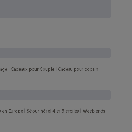
iage
|
Cadeaux pour Couple
|
Cadeau pour copain
|
s en Europe
|
Séjour hôtel 4 et 5 étoiles
|
Week-ends