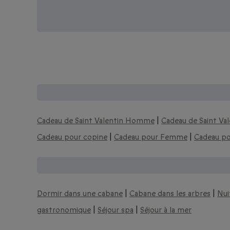
D'autres coffrets cadeaux :
Cadeau de Saint Valentin Homme
|
Cadeau de Saint V
Cadeau pour copine
|
Cadeau pour Femme
|
Cadeau p
Nos idées de week-ends romantique
Dormir dans une cabane
|
Cabane dans les arbres
|
Nui
gastronomique
|
Séjour spa
|
Séjour à la mer