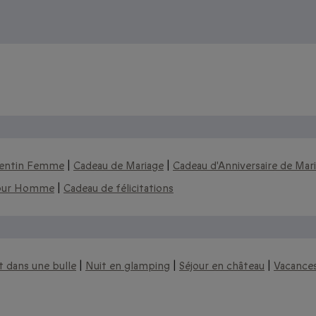
alentin Femme
|
Cadeau de Mariage
|
Cadeau d'Anniversaire de Mar
our Homme
|
Cadeau de félicitations
s :
t dans une bulle
|
Nuit en glamping
|
Séjour en château
|
Vacance