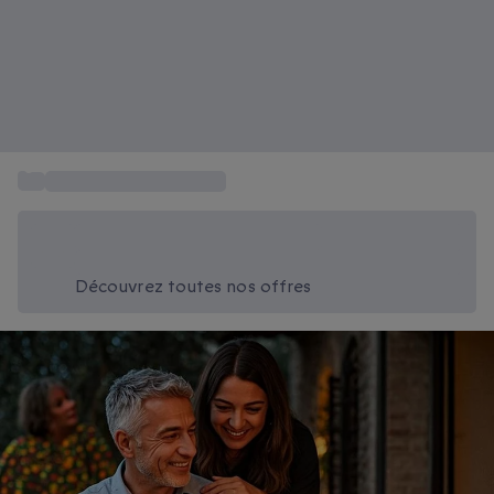
...
Box cadeau anniversaire
Économisez -20% aujourd'hui
Utilisez le code SUMMER lors du paiement
Découvrez toutes nos offres