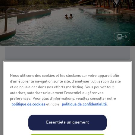
+ 5
Nous utilisons des cookies et les stockons sur votre appareil afin
d’améliorer la navigation sur le site, d’analyser l’utilisation du site
et de nous aider dans nos efforts marketing. Vous pouvez tout
autoriser, autoriser uniquement l’essentiel ou gérer vos
préférences. Pour plus d’informations, veuillez consulter notre
politique de cookies
et notre
politique de confidentialité
.
Essentiels uniquement