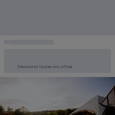
...
Coffret cadeau Thermes
Économisez -20% aujourd'hui
Utilisez le code SUMMER lors du paiement
Découvrez toutes nos offres