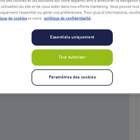
ons des cookies et les stockons sur votre appareil afin d’améliorer la navigation s
l’utilisation du site et de nous aider dans nos efforts marketing. Vous pouvez tout
niquement l’essentiel ou gérer vos préférences. Pour plus d’informations, veuill
tique de cookies
et notre
politique de confidentialité
.
Essentiels uniquement
Tout autoriser
+ 1
Paramètres des cookies