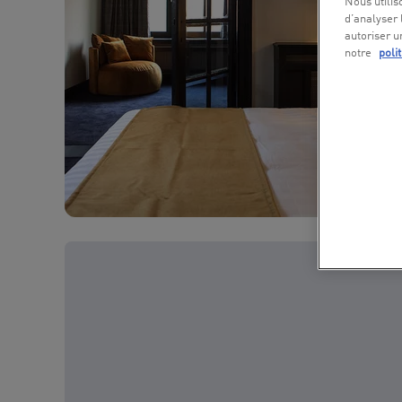
Nous utilis
d’analyser 
autoriser u
notre
poli