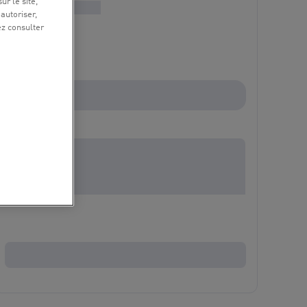
ur le site,
 autoriser,
ez consulter