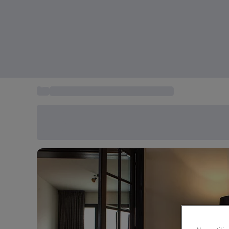
...
Idée cadeau sejour hotel 4-5 etoiles
Économisez -20% aujourd'hui
Utilisez le code SUMMER lors du paiement