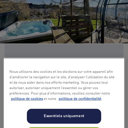
+ 4
Nous utilisons des cookies et les stockons sur votre appareil afin
d’améliorer la navigation sur le site, d’analyser l’utilisation du site
et de nous aider dans nos efforts marketing. Vous pouvez tout
autoriser, autoriser uniquement l’essentiel ou gérer vos
préférences. Pour plus d’informations, veuillez consulter notre
politique de cookies
et notre
politique de confidentialité
.
Essentiels uniquement