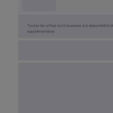
Ce que je dois
savoir ?
Toutes les offres sont soumises à la disponibilité d
supplémentaires.
Options cadeau
disponibles