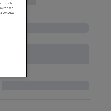
ur le site,
 autoriser,
ez consulter