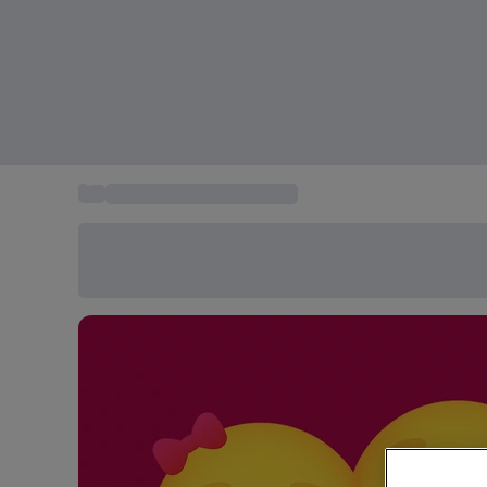
...
Idée cadeau saint valentin
Économisez -20% aujourd'hui
Utilisez le code SUMMER lors du paiement