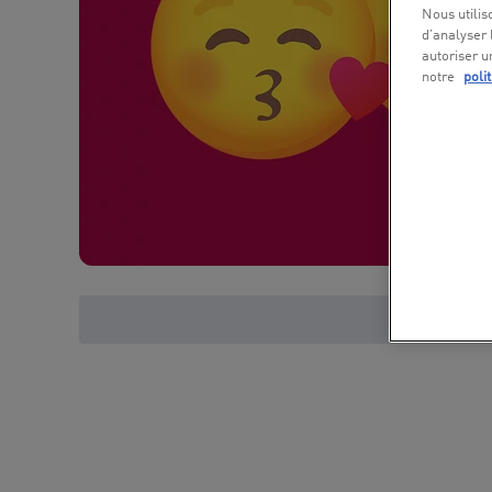
Nous utilis
d’analyser 
autoriser u
notre
poli