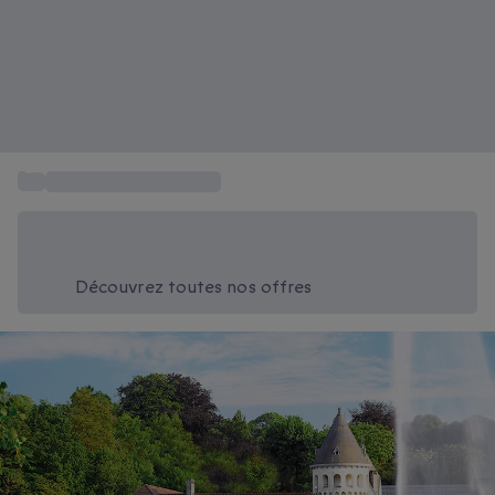
...
Séjour hotel 4-5 etoiles
Économisez -20% aujourd'hui
Utilisez le code SUMMER lors du paiement
Découvrez toutes nos offres