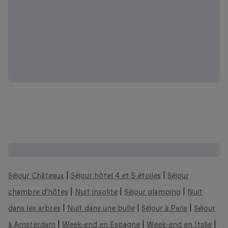
Encore plus d'idées de séjours à vivre :
Séjour Châteaux
|
Séjour hôtel 4 et 5 étoiles
|
Séjour
chambre d'hôtes
|
Nuit insolite
|
Séjour glamping
|
Nuit
dans les arbres
|
Nuit dans une bulle
|
Séjour à Paris
|
Séjour
à Amsterdam
|
Week-end en Espagne
|
Week-end en Italie
|