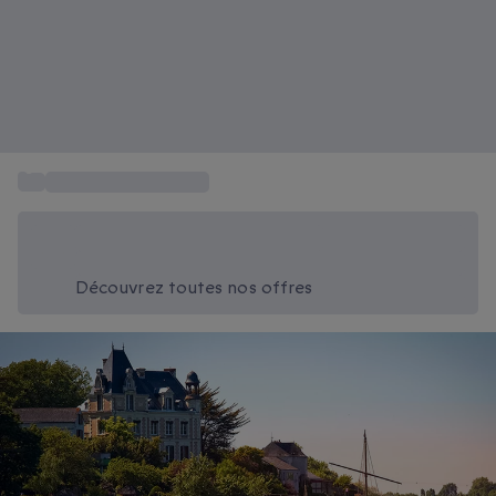
...
Week-end en Château
Économisez -20% aujourd'hui
Utilisez le code SUMMER lors du paiement
Découvrez toutes nos offres