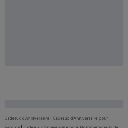
D'autres coffrets que vous pourriez aimer :
Cadeaux d'Anniversaire
|
Cadeaux d'Anniversaire pour
Femme
|
Cadeaux d'Anniversaire pour Homme
Cadeaux de