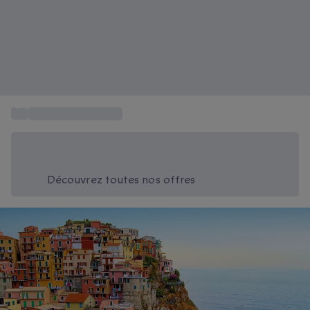
...
Coffret séjour Italie
Économisez -20% aujourd'hui
Utilisez le code SUMMER lors du paiement
Découvrez toutes nos offres