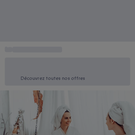
...
Cadeau spa et bien-être
Économisez -20% aujourd'hui
Utilisez le code SUMMER lors du paiement
Découvrez toutes nos offres