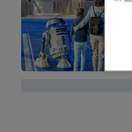
notre
poli