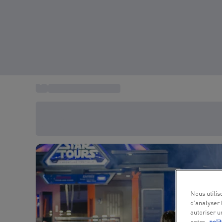
...
Parc Disneyland Paris
Économisez -20% aujourd'hui
Utilisez le code SUMMER lors du paiement
Nous utilis
d’analyser 
autoriser u