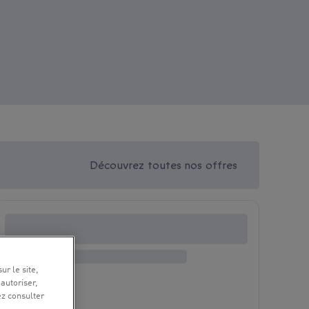
Découvrez toutes nos offres
ur le site,
 autoriser,
ez consulter