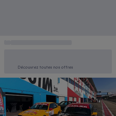
...
Stage de pilotage Heusden-Zolder
Économisez -20% aujourd'hui
Utilisez le code SUMMER lors du paiement
Découvrez toutes nos offres