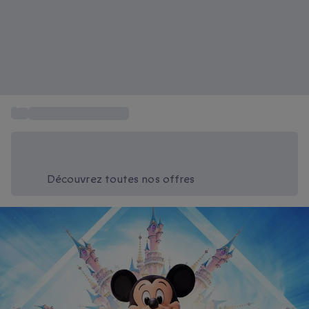
...
Parc Disneyland Paris
Économisez -20% aujourd'hui
Utilisez le code SUMMER lors du paiement
Découvrez toutes nos offres