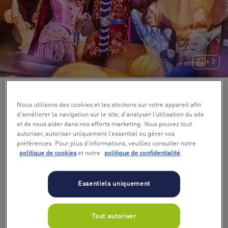
+ 3
Nous utilisons des cookies et les stockons sur votre appareil afin
d’améliorer la navigation sur le site, d’analyser l’utilisation du site
et de nous aider dans nos efforts marketing. Vous pouvez tout
autoriser, autoriser uniquement l’essentiel ou gérer vos
préférences. Pour plus d’informations, veuillez consulter notre
politique de cookies
et notre
politique de confidentialité
.
Essentiels uniquement
Tout autoriser