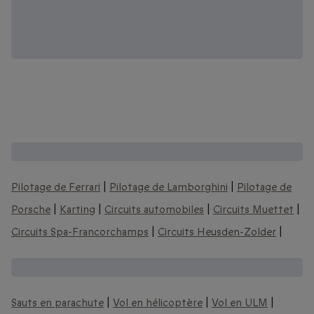
D'autres box de sports automobiles :
Pilotage de Ferrari
|
Pilotage de Lamborghini
|
Pilotage de
Porsche
|
Karting
|
Circuits automobiles
|
Circuits Muettet
|
Circuits Spa-Francorchamps
|
Circuits Heusden-Zolder
|
Des idées cadeaux sensation :
Sauts en parachute
|
Vol en hélicoptère
|
Vol en ULM
|