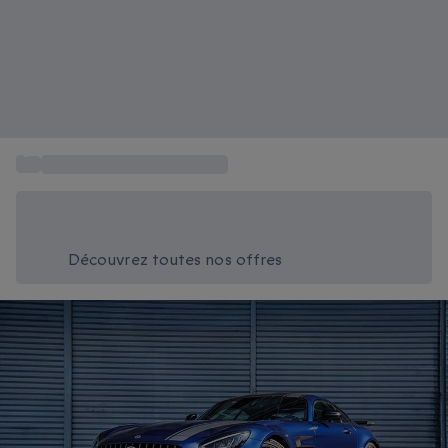
...
Circuit Spa-Francorchamps
Économisez -20% aujourd'hui
Utilisez le code SUMMER lors du paiement
Découvrez toutes nos offres