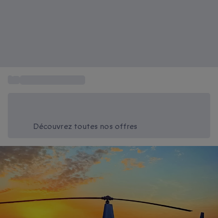
...
Tour en hélicoptère
Économisez -20% aujourd'hui
Utilisez le code SUMMER lors du paiement
Découvrez toutes nos offres