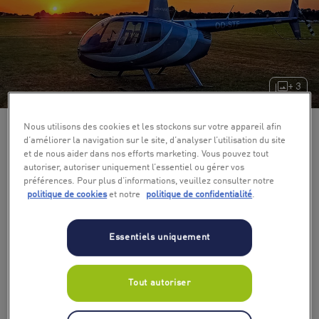
+ 3
Nous utilisons des cookies et les stockons sur votre appareil afin
d’améliorer la navigation sur le site, d’analyser l’utilisation du site
et de nous aider dans nos efforts marketing. Vous pouvez tout
autoriser, autoriser uniquement l’essentiel ou gérer vos
préférences. Pour plus d’informations, veuillez consulter notre
politique de cookies
et notre
politique de confidentialité
.
Essentiels uniquement
Tout autoriser