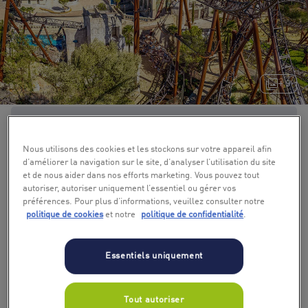
+ 9
Nous utilisons des cookies et les stockons sur votre appareil afin
d’améliorer la navigation sur le site, d’analyser l’utilisation du site
et de nous aider dans nos efforts marketing. Vous pouvez tout
autoriser, autoriser uniquement l’essentiel ou gérer vos
préférences. Pour plus d’informations, veuillez consulter notre
politique de cookies
et notre
politique de confidentialité
.
Essentiels uniquement
Tout autoriser