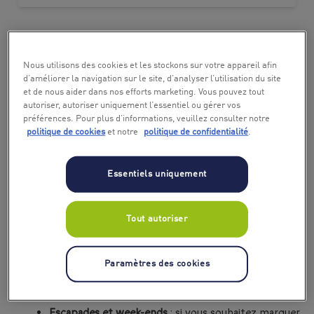
🎄 Quel cadeau de Noël offrir à mon mari ?
Activités sensations fortes
: pourquoi ne pas lui offrir
Nous utilisons des cookies et les stockons sur votre appareil afin
d’améliorer la navigation sur le site, d’analyser l’utilisation du site
un saut en parachute, une initiation au parapente ou
et de nous aider dans nos efforts marketing. Vous pouvez tout
encore un baptême de conduite sur circuit ?
autoriser, autoriser uniquement l’essentiel ou gérer vos
préférences. Pour plus d’informations, veuillez consulter notre
Expériences gourmandes
: un dîner gastronomique,
politique de cookies
et notre
politique de confidentialité
.
un atelier culinaire ou une dégustation de vins et
fromages sont des cadeaux qui éveilleront ses
Essentiels uniquement
papilles.
Moments de détente
: pensez à une journée spa, un
massage en duo ou même une nuit insolite dans une
Tout autoriser
bulle.
Loisirs insolites
: surprenez-le avec une session en
Paramètres des cookies
simulateur de vol, un escape game en équipe ou
encore un atelier mixologie.
Escapades et week-ends
: si vous souhaitez marquer