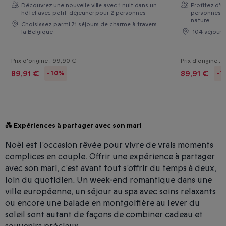
Découvrez une nouvelle ville avec 1 nuit dans un
Profitez d'u
hôtel avec petit-déjeuner pour 2 personnes
personnes d
nature.
Choisissez parmi 71 séjours de charme à travers
la Belgique
104 séjours 
Prix d'origine :
99,90 €
Prix d'origine :
9
89,91 €
89,91 €
-10%
-1
💑 Expériences à partager avec son mari
Noël est l’occasion rêvée pour vivre de vrais moments
complices en couple. Offrir une expérience à partager
avec son mari, c’est avant tout s’offrir du temps à deux,
loin du quotidien. Un week-end romantique dans une
ville européenne, un séjour au spa avec soins relaxants
ou encore une balade en montgolfière au lever du
soleil sont autant de façons de combiner cadeau et