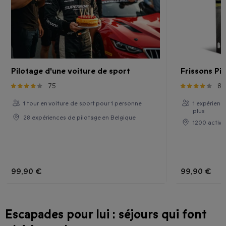
Pilotage d'une voiture de sport
Frissons Pi
75
86
1 tour en voiture de sport pour 1 personne
1 expérienc
plus
28 expériences de pilotage en Belgique
1200 activi
99,90 €
99,90 €
Escapades pour lui : séjours qui font