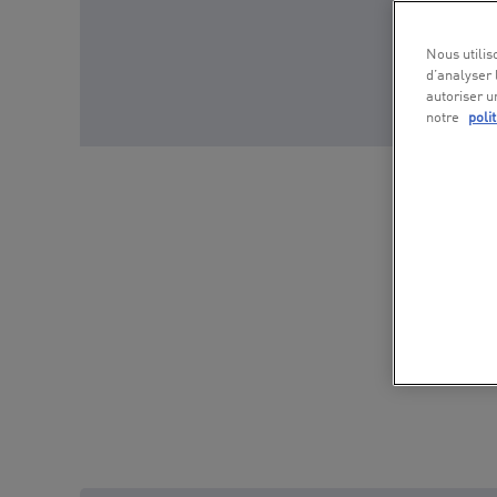
Nous utilis
d’analyser 
autoriser u
notre
poli