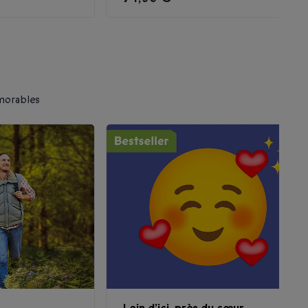
émorables
Loin d’ici, près du cœur