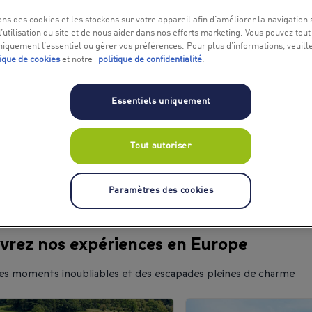
ou Bordeaux pour mêler culture,
ons des cookies et les stockons sur votre appareil afin d’améliorer la navigation s
Citytrip
Séjour en Fran
l’utilisation du site et de nous aider dans nos efforts marketing. Vous pouvez tout
niquement l’essentiel ou gérer vos préférences. Pour plus d’informations, veuill
sterdam et ses canaux ou
tique de cookies
et notre
politique de confidentialité
.
Séjour en Allemagne
Sé
gie bouillonnante, Oxford
Essentiels uniquement
n ambiance musicale.
Séjour au Royaume-Uni et 
ntiques, Florence pour l’art,
Séjour dans le monde
Tout autoriser
antique, découvrir Berlin ou
Paramètres des cookies
lle ou Valence pour la cuisine,
uvrez nos expériences en Europe
 des moments inoubliables et des escapades pleines de charme