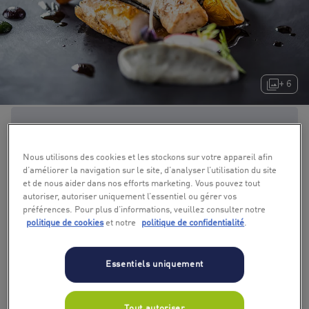
+ 6
Nous utilisons des cookies et les stockons sur votre appareil afin
d’améliorer la navigation sur le site, d’analyser l’utilisation du site
et de nous aider dans nos efforts marketing. Vous pouvez tout
autoriser, autoriser uniquement l’essentiel ou gérer vos
préférences. Pour plus d’informations, veuillez consulter notre
politique de cookies
et notre
politique de confidentialité
.
Essentiels uniquement
Tout autoriser