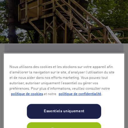
+ 3
Nous utilisons des cookies et les stockons sur votre appareil afin
d’améliorer la navigation sur le site, d’analyser l’utilisation du site
et de nous aider dans nos efforts marketing. Vous pouvez tout
autoriser, autoriser uniquement l’essentiel ou gérer vos
préférences. Pour plus d’informations, veuillez consulter notre
politique de cookies
et notre
politique de confidentialité
.
Essentiels uniquement