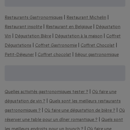
D'autres expériences gastronomiques :
Restaurants Gastronomiques
|
Restaurant Michelin
|
Restaurant insolite
|
Restaurant en Belgique
|
Dégustation
Vin
|
Dégustation Bière
|
Dégustation à la maison
|
Coffret
Dégustations
|
Coffret Gastronomie
|
Coffret Chocolat
|
Petit-Déjeuner
|
Coffret chocolat
|
Séjour gastronomique
Découvrez encore plus d'activités
gastronomiques :
Quelles activités gastronomiques tester ?
|
Où faire une
dégustation de vin ?
|
Quels sont les meilleurs restaurants
gastronomiques ?
|
Où faire une dégustation de bière ?
|
Où
réserver une table pour un dîner romantique ?
|
Quels sont
les meilleurs endroits pour un brunch ?
|
Où faire une