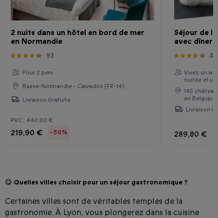
2 nuits dans un hôtel en bord de mer
Séjour de l
en Normandie
avec dîner 
93
42
Pour 2 pers.
Vivez un we
nuitée et un
Basse-Normandie - Calvados (FR-14)
145 château
en Belgique 
Livraison Gratuite
Livraison Gr
PVC :
440,00 €
219,90 €
-50%
289,80 €
😋 Quelles villes choisir pour un séjour gastronomique ?
Certaines villes sont de véritables temples de la
gastronomie. À Lyon, vous plongerez dans la cuisine