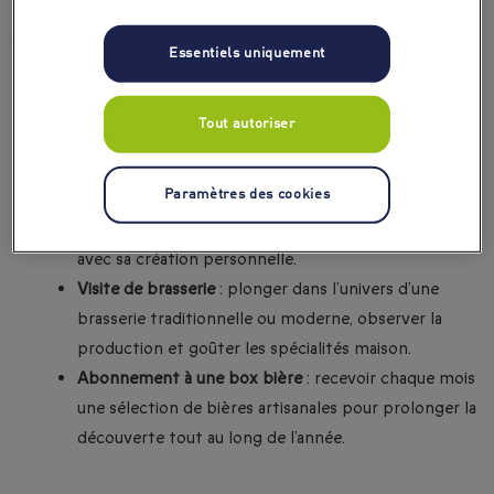
🎄 Quel cadeau de Noël offrir à un amateur de bière ?
Essentiels uniquement
Dégustation de bières artisanales
: découvrir des
variétés locales ou internationales, apprendre à
Tout autoriser
reconnaître les arômes et savourer des accords mets
et bières.
Paramètres des cookies
Atelier de brassage
: fabriquer sa propre bière,
comprendre le processus de fabrication et repartir
avec sa création personnelle.
Visite de brasserie
: plonger dans l’univers d’une
brasserie traditionnelle ou moderne, observer la
production et goûter les spécialités maison.
Abonnement à une box bière
: recevoir chaque mois
une sélection de bières artisanales pour prolonger la
découverte tout au long de l’année.