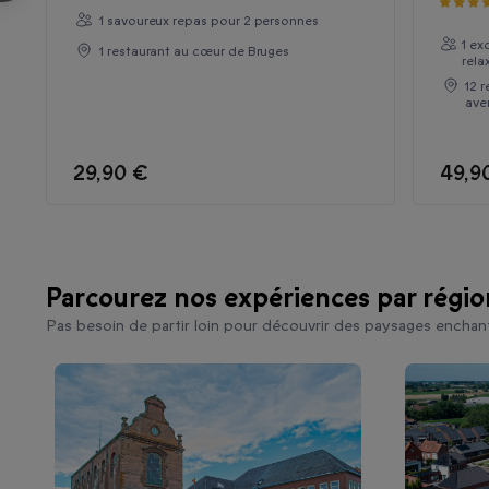
1 savoureux repas pour 2 personnes
1 ex
1 restaurant au cœur de Bruges
rela
12 r
ave
29,90 €
49,9
Parcourez nos expériences par régio
Pas besoin de partir loin pour découvrir des paysages enchant