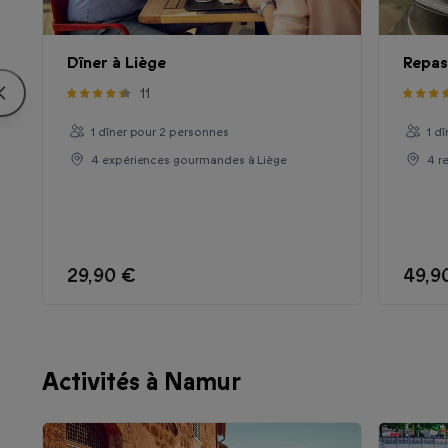
Dîner à Liège
Repas
11
1 dîner pour 2 personnes
1 d
4 expériences gourmandes à Liège
4 r
29,90 €
49,9
Activités à Namur