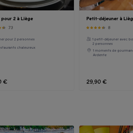
 pour 2 à Liège
Petit-déjeuner à Liè
73
8
îner pour 2 personnes
1 petit-déjeuner avec b
2 personnes
estaurants chaleureux
1 moments de gourmandi
Ardente
0 €
29,90 €