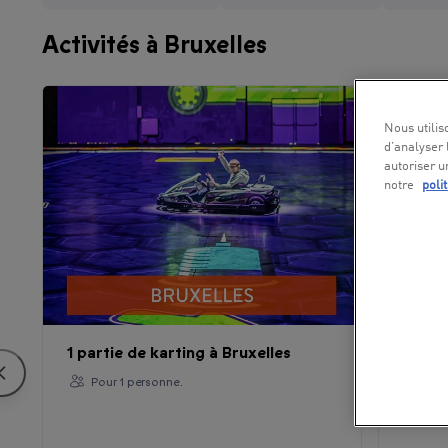
Activités à Bruxelles
Nous utilis
d’analyser 
autoriser u
notre
poli
1 partie de karting à Bruxelles
Visit
en co
Pour 1 personne.
Pou