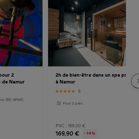
pour 2
2h de bien-être dans un spa privatif
s de Namur
à Namur
5
amur (BE-WNA)
Pour 2 pers.
PVC :
199,00 €
169,90 €
-14%