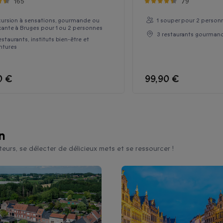
165
79
cursion à sensations, gourmande ou
1 souper pour 2 person
xante à Bruges pour 1 ou 2 personnes
3 restaurants gourman
estaurants, instituts bien-être et
ntures
0 €
99,90 €
n
eurs, se délecter de délicieux mets et se ressourcer !