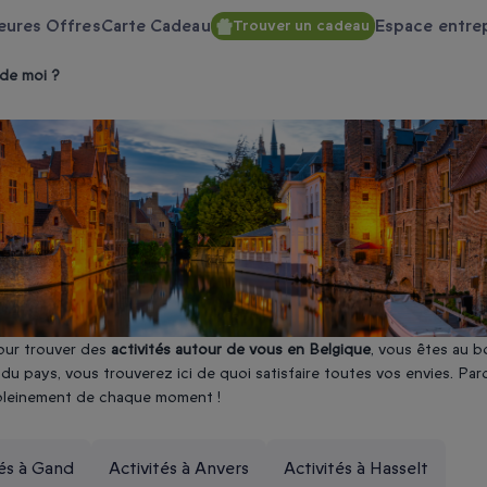
eures Offres
Carte Cadeau
Espace entre
Trouver un cadeau
 de moi ?
pour trouver des
activités autour de vous en Belgique
, vous êtes au b
s du pays, vous trouverez ici de quoi satisfaire toutes vos envies. P
z pleinement de chaque moment !
Belgique ?
tés à Gand
Activités à Anvers
Activités à Hasselt