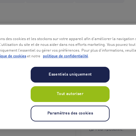
ons des cookies et les stockons sur votre appareil afin d’améliorer la navigation s
l’utilisation du site et de nous aider dans nos efforts marketing. Vous pouvez tout
niquement l’essentiel ou gérer vos préférences. Pour plus d’informations, veuill
tique de cookies
et notre
politique de confidentialité
.
Essentiels uniquement
Tout autoriser
e guidée à thème de Bruxelles
Vol en montgolfière
urse à pied
champagne pour 1 p
Paramètres des cookies
dessus de Bruxelles
r 1 personne.
Pour 1 personne.