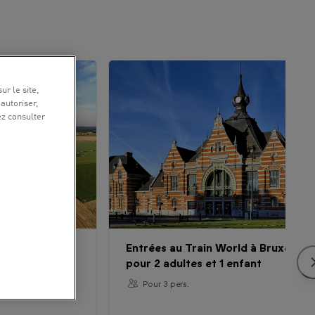
ur le site,
 autoriser,
ez consulter
 avec
Entrées au Train World à Bruxelles
ersonne au-
pour 2 adultes et 1 enfant
Pour 3 pers.