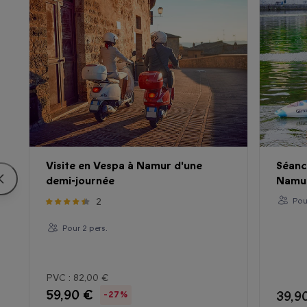
Visite en Vespa à Namur d'une
Séanc
demi-journée
Namur
2
Pou
Pour 2 pers.
PVC :
82,00 €
59,90 €
39,9
-27%