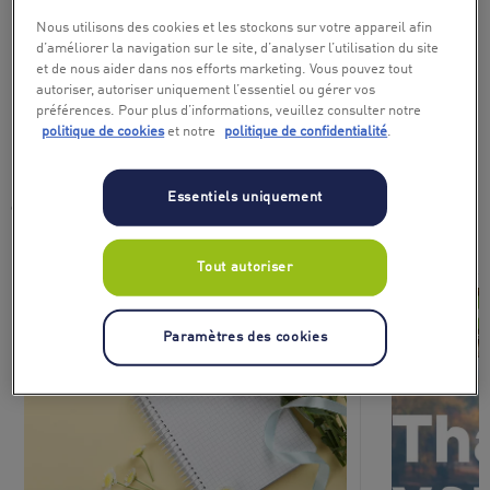
À offrir : ✓Cadeau maîtresse ✓Cadeau maître
Nous utilisons des cookies et les stockons sur votre appareil afin
✓Coffret bien-être ✓Cadeau collectif classe
d’améliorer la navigation sur le site, d’analyser l’utilisation du site
et de nous aider dans nos efforts marketing. Vous pouvez tout
autoriser, autoriser uniquement l’essentiel ou gérer vos
préférences. Pour plus d’informations, veuillez consulter notre
Nos coffrets cadeaux pensés pour
politique de cookies
et notre
politique de confidentialité
.
remercier maîtresse & maître
Essentiels uniquement
Offrez-leur une expérience qui leur ressemble, à choisir
librement en Belgique
Tout autoriser
Paramètres des cookies