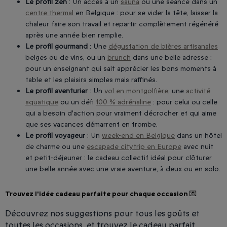
Le profil zen
: Un accès à un
sauna
ou une séance dans un
centre thermal
en Belgique : pour se vider la tête, laisser la
chaleur faire son travail et repartir complètement régénéré
après une année bien remplie.
Le profil gourmand
: Une
dégustation de bières artisanales
belges ou de vins, ou un
brunch
dans une belle adresse :
pour un enseignant qui sait apprécier les bons moments à
table et les plaisirs simples mais raffinés.
Le profil aventurier
: Un
vol en montgolfière
, une
activité
aquatique
ou un défi
100 % adrénaline
: pour celui ou celle
qui a besoin d'action pour vraiment décrocher et qui aime
que ses vacances démarrent en trombe.
Le profil voyageur
: Un
week-end en Belgique
dans un hôtel
de charme ou une
escapade citytrip en Europe
avec nuit
et petit-déjeuner : le cadeau collectif idéal pour clôturer
une belle année avec une vraie aventure, à deux ou en solo.
Trouvez l'idée cadeau parfaite pour chaque occasion 💌
Découvrez nos suggestions pour tous les goûts et
toutes les occasions, et trouvez le cadeau parfait