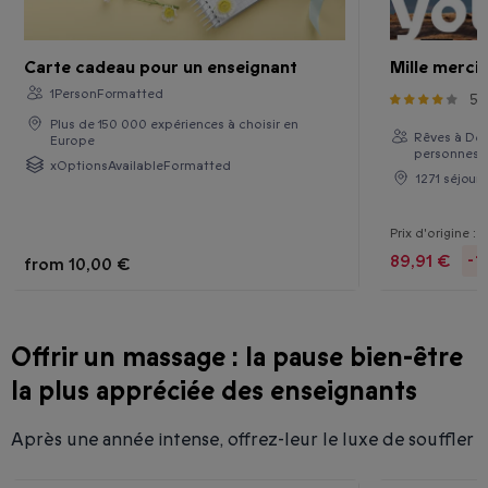
Carte cadeau pour un enseignant
Mille mercis
1PersonFormatted
51
Plus de 150 000 expériences à choisir en
Rêves à Deux
Europe
personnes
xOptionsAvailableFormatted
1271 séjour
Prix d'origine :
9
89,91 €
-1
from
10,00 €
Offrir un massage : la pause bien-être
la plus appréciée des enseignants
Après une année intense, offrez-leur le luxe de souffler