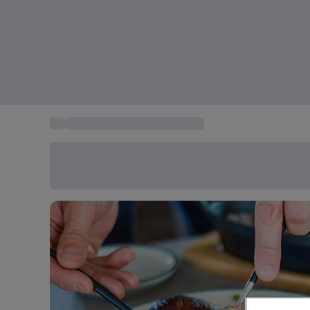
...
Restaurants gastronomiques
Économisez -20% aujourd'hui
Utilisez le code SUMMER lors du paiement