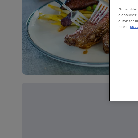
Nous utilis
d’analyser 
autoriser u
notre
poli