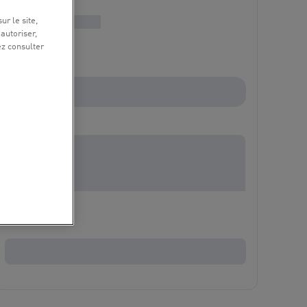
ur le site,
 autoriser,
ez consulter