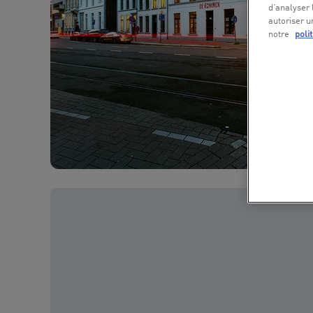
d’analyser 
autoriser u
notre
poli