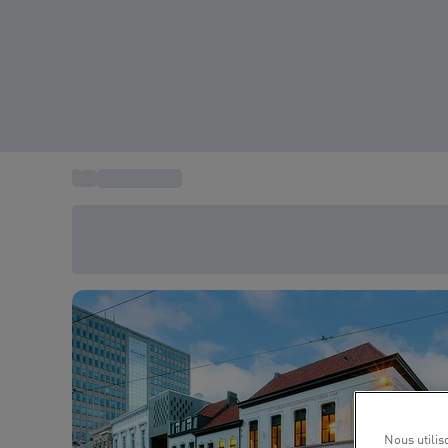
...
Dégustation
Économisez -20% aujourd'hui
Utilisez le code SUMMER lors du paiement
Nous utilis