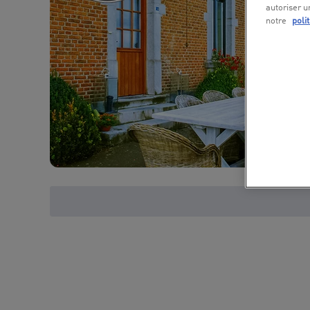
autoriser u
notre
poli