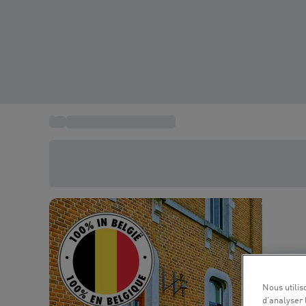
...
Cadeau Séjour Belgique
Économisez -20% aujourd'hui
Utilisez le code SUMMER lors du paiement
Nous utilis
d’analyser 