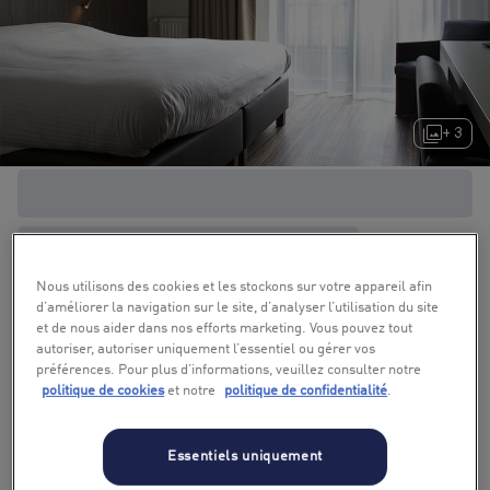
+ 3
Nous utilisons des cookies et les stockons sur votre appareil afin
d’améliorer la navigation sur le site, d’analyser l’utilisation du site
et de nous aider dans nos efforts marketing. Vous pouvez tout
autoriser, autoriser uniquement l’essentiel ou gérer vos
préférences. Pour plus d’informations, veuillez consulter notre
politique de cookies
et notre
politique de confidentialité
.
Essentiels uniquement