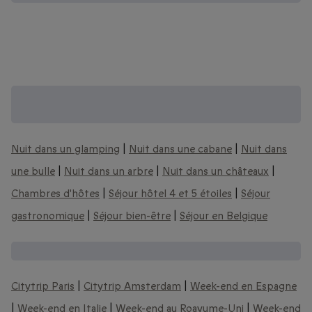
Coffrets séjour insolite et bien plus encore
:
Nuit dans un glamping
|
Nuit dans une cabane
|
Nuit dans
une bulle
|
Nuit dans un arbre
|
Nuit dans un châteaux
|
Chambres d'hôtes
|
Séjour hôtel 4 et 5 étoiles
|
Séjour
gastronomique
|
Séjour bien-être
|
Séjour en Belgique
Plus de séjour à vivre en Europe :
Citytrip Paris
|
Citytrip Amsterdam
|
Week-end en Espagne
|
Week-end en Italie
|
Week-end au Roayume-Uni
|
Week-end