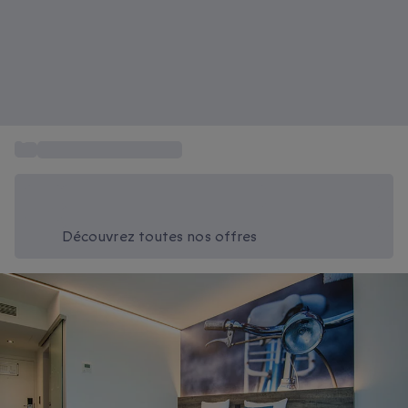
...
Box Voyages et Séjours
Économisez -20% aujourd'hui
Utilisez le code SUMMER lors du paiement
Découvrez toutes nos offres