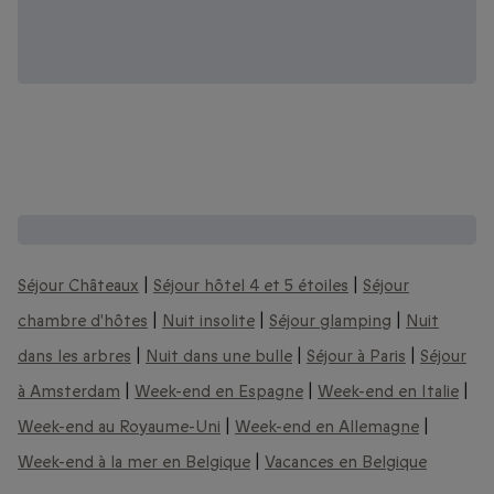
Encore plus d'idées de séjours à vivre :
Séjour Châteaux
|
Séjour hôtel 4 et 5 étoiles
|
Séjour
chambre d'hôtes
|
Nuit insolite
|
Séjour glamping
|
Nuit
dans les arbres
|
Nuit dans une bulle
|
Séjour à Paris
|
Séjour
à Amsterdam
|
Week-end en Espagne
|
Week-end en Italie
|
Week-end au Royaume-Uni
|
Week-end en Allemagne
|
Week-end à la mer en Belgique
|
Vacances en Belgique