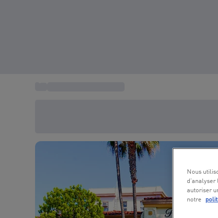
...
Idée cadeau séjour USA
Économisez -20% aujourd'hui
Utilisez le code SUMMER lors du paiement
Nous utilis
d’analyser 
autoriser u
notre
poli