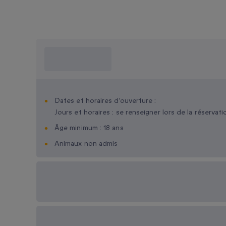
Ce que je dois
savoir ?
Dates et horaires d'ouverture :
Jours et horaires : se renseigner lors de la réservati
Âge minimum : 18 ans
Animaux non admis
Options cadeau
disponibles