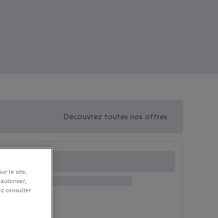
Découvrez toutes nos offres
ur le site,
 autoriser,
ez consulter