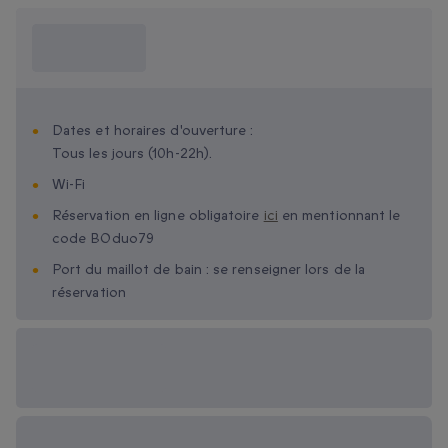
Ce que je dois
savoir ?
Dates et horaires d'ouverture :
Tous les jours (10h-22h).
Wi-Fi
Réservation en ligne obligatoire
ici
en mentionnant le
code BOduo79
Port du maillot de bain : se renseigner lors de la
réservation
Options cadeau
disponibles