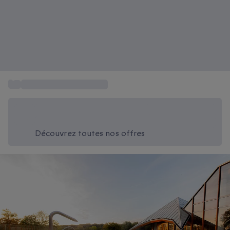
...
Coffret cadeau Thermes
Économisez -20% aujourd'hui
Utilisez le code SUMMER lors du paiement
Découvrez toutes nos offres